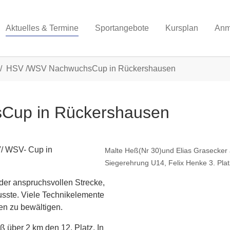
Aktuelles & Termine
Sportangebote
Kursplan
Anm
HSV /WSV NachwuchsCup in Rückershausen
Cup in Rückershausen
/ WSV- Cup in
Malte Heß(Nr 30)und Elias Grasecker 
Siegerehrung U14, Felix Henke 3. Plat
der anspruchsvollen Strecke,
musste. Viele Technikelemente
n zu bewältigen.
 über 2 km den 12. Platz. In