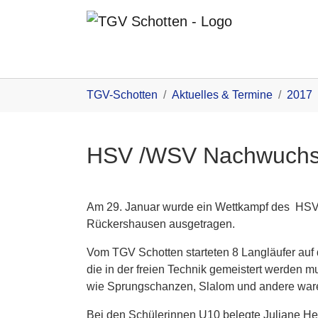
Zum Inhalt
You are here:
TGV-Schotten
Aktuelles & Termine
2017
HSV /WSV Nachwuchs
Am 29. Januar wurde ein Wettkampf des HSV
Rückershausen ausgetragen.
Vom TGV Schotten starteten 8 Langläufer auf 
die in der freien Technik gemeistert werden 
wie Sprungschanzen, Slalom und andere ware
Bei den Schülerinnen U10 belegte Juliane Heß