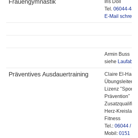
Frauengymnastik
Iris Doll
Tel.
06044-448
E-Mail schreib
Armin Buss
siehe
Laufabte
Präventives Ausdauertraining
Claire El-Hagg
Übungsleiter B
Lizenz "Sport i
Prävention"
Zusatzqualifika
Herz-Kreislauf-
Fitness
Tel.:
06044 / 9
Mobil:
0151