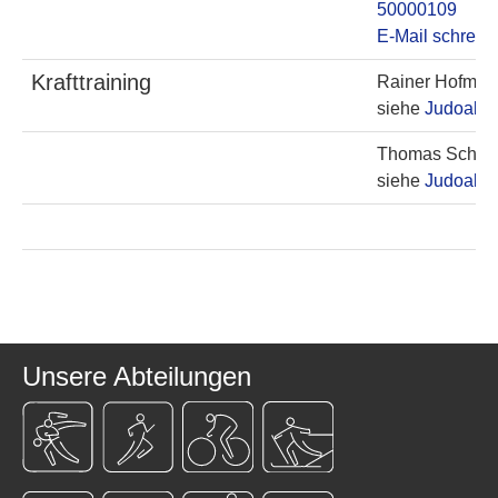
50000109
E-Mail schreib
Krafttraining
Rainer Hofma
siehe
Judoabte
Thomas Schlö
siehe
Judoabte
Unsere Abteilungen