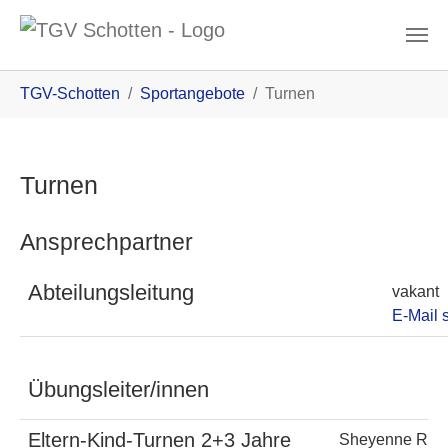
Zum Inhalt
You are here:
TGV-Schotten
Sportangebote
Turnen
Turnen
Ansprechpartner
Abteilungsleitung
vakant
E-Mail 
Übungsleiter/innen
Eltern-Kind-Turnen 2+3 Jahre
Sheyenne Ren