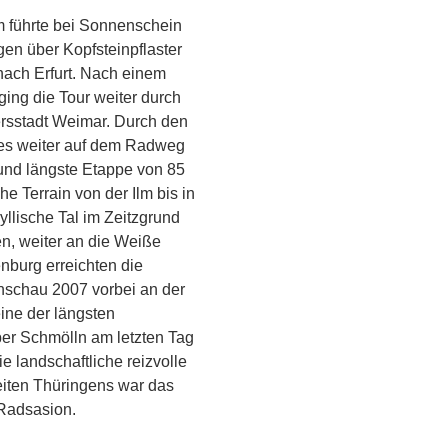
km führte bei Sonnenschein
gen über Kopfsteinpflaster
nach Erfurt. Nach einem
ing die Tour weiter durch
ersstadt Weimar. Durch den
 es weiter auf dem Radweg
 und längste Etappe von 85
 Terrain von der Ilm bis in
yllische Tal im Zeitzgrund
n, weiter an die Weiße
enburg erreichten die
nschau 2007 vorbei an der
ine der längsten
er Schmölln am letzten Tag
 landschaftliche reizvolle
iten Thüringens war das
 Radsasion.