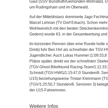
Gaul (SSV Bunstruth/Gemünden-Wohratal). Dass
um Rudingshain und im Oberwald.
Auf der Mitteldistanz dominierte Jago Fechtm
Marcel Lehrian (TV Dorf Erbach). Schon mehr
Wohlweislich mit den besten Streckenkenntni
Gedern) wurde 63. in der Gesamtwertung und 
Im kürzesten Rennen über eine Runde holte si
Dimb) fuhr Ben Hirl als schnellster der TGV-H
Jugendlicher. Auch Lukas Hummel (1:09:33,8 St
Plätze später, direkt vor der schnellsten Sta
(TGV-Ghost Bikefreund Racing-Team/1:11:33,5
Schmidt (TGV-HWG/1:15:47,0 Stunden/6. Seni
U15) beziehungsweise Tristan Kleinmann (TG
(TGV/1:25:50,7 Stunden/6. Senioren 3) beleg
der U15-Fahrerinnen.
Weitere Infos