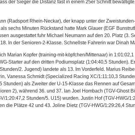
 der Sieger die Distanz fast in einem 25er Schnitt bewältigt
ann (Radsport Rhein-Neckar), der knapp unter der Zweistunden-M
 als sechs Minuten Rückstand hatte Mark Glauer (EGF Bunstruth
ssen ausgestattet fuhr Michael Neumann auf den 20. Platz (3.
18. In der Senioren-2-Klasse. Schnellste Fahrerin war Dinah 
ch Marian Kopfer (training-mit-köpfchen/Mittenaar) in 1:01:02,
WG-Starter auf den dritten Podiumsplatz (1:04:40,5 Stunden). Er 
unden/2. Jugend) landete als 13. Im Vorderfeld. Marius Reiber 
rterin, Vanessa Schmidt (Specialized Racing XC/1:11:10,3 Stun
 Stunden) als Zweiter der U-15-Klasse das Rennen auf Gesamt
oren 2), während 36. und 37. Ian Joel Hombach (TGV-Ghost Bi
V/1:20:47,2 Stunden/5. U15) wurden. Justin Hof (TGV-HWG/1:
ten die Plätze 42 und 43. Joline Dietz (TGV-HWG/1:29:26,4 St