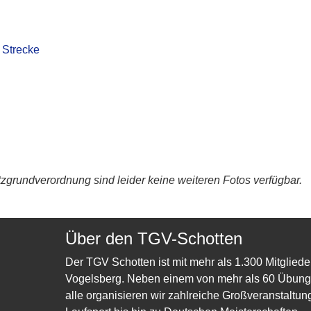
 Strecke
grundverordnung sind leider keine weiteren Fotos verfügbar.
Über den TGV-Schotten
Der TGV Schotten ist mit mehr als 1.300 Mitgliede
Vogelsberg. Neben einem von mehr als 60 Übungsl
alle organisieren wir zahlreiche Großveranstaltun