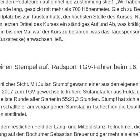
 bei den Pedaleuren auf einhellige Zustimmung stieß. „Wir hab
Runde lang, gespickt mit mehr als 700 Höhenmeter. Gleich zu Be
latz bis zur Tausteinhütte, der höchsten Stelle des Kurses. N
 letzten Drittel des Kurses ein ständiges Auf und Ab, was kräfti
Ein bis drei Mal war der Kurs zu befahren, was das Tagespensum
 (Kurzstrecke) anwachsen ließ.
einen Stempel auf: Radsport TGV-Fahrer beim 16.
tlicher Sicht. Mit Julian Stumpf gewann einer aus den eigenen
n 2017 zum TGV gewechselte frühere Skilangläufer aus Fulda 
ellste Runde aller Starter in 55:21,3 Stunden. Stumpf hat sich 
schaffte er am vergangenen Samstag in Tschechien die Qualifik
n stattfindet.
r dem restlichen Feld der Lang- und Mitteldistanz-Teilnehmer,
ng auf den Bochumer Sebastian Breuer und gar mehr als eine Vie