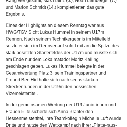
Rang vier gesamt, Max Hainz (6.), Noah Leinberger (7.)
und Marlon Schmidt (14.) komplettierten das gute
Ergebnis.
Eines der Highlights an diesem Renntag war aus
HWG/TGV Sicht Lukas Hummel in seinem U17m
Rennen. Nach seinem Technikergebnis im Mittelfeld
setzte er sich im Rennverlauf sofort mit an die Spitze des
stark besetzten Starterfeldes der U17m und musste sich
am Ende nur dem Lokalmatador Moritz Kailing
geschlagen geben. Lukas Hummel belegte in der
Gesamtwertung Platz 3, sein Trainingspartner und
Freund Ben Hirl holte sich nach sechs starken
Streckenrunden in der U19m den hessischen
Vizemeistertitel.
In der gemeinsamen Wertung der U19 Juniorinnen und
Frauen Elite sicherte sich Anna Brähler den
Hessenmeistertitel, ihre Teamkollegin Michelle Luft wurde
Dritte und nutzte den Wettkampf nach ihrer „Platte-raus-