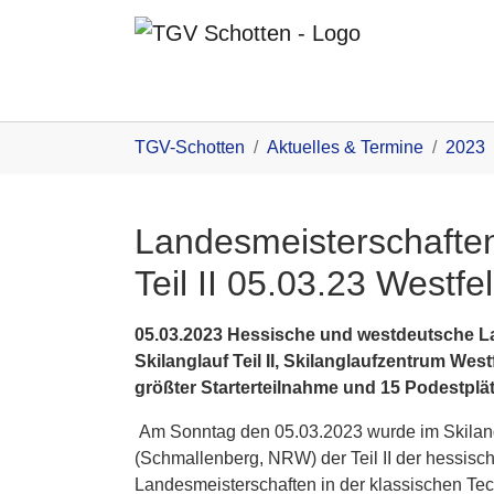
Zum Inhalt
You are here:
TGV-Schotten
Aktuelles & Termine
2023
Landesmeisterschaften
Teil II 05.03.23 Westfe
05.03.2023 Hessische und westdeutsche L
Skilanglauf Teil II, Skilanglaufzentrum Wes
größter Starterteilnahme und 15 Podestplä
Am Sonntag den 05.03.2023 wurde im Skilang
(Schmallenberg, NRW) der Teil II der hessis
Landesmeisterschaften in der klassischen T