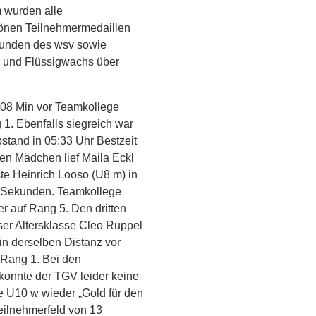
 wurden alle
hönen Teilnehmermedaillen
rkunden des wsv sowie
er und Flüssigwachs über
8:08 Min vor Teamkollege
 1. Ebenfalls siegreich war
stand in 05:33 Uhr Bestzeit
igen Mädchen lief Maila Eckl
te Heinrich Looso (U8 m) in
3 Sekunden. Teamkollege
r auf Rang 5. Den dritten
ser Altersklasse Cleo Ruppel
f in derselben Distanz vor
f Rang 1. Bei den
konnte der TGV leider keine
se U10 w wieder „Gold für den
eilnehmerfeld von 13