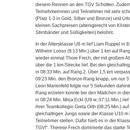
diesem Rennen an den TGV Schotten. Zudem
Teilnehmerinnen und Teilnehmer mit sehr sc
(Platz 1-3 in Gold, Silber und Bronze) und U
kleinen Sachpreisen (altersgerecht von Klist
Stirnbänder und Süßigkeiten) belohnt.
In der Altersklasse U6 m lief Liam Ruppel in 
Wilhelm Looso (9:13 Min.) über 1 km auf Rang
wieder einmal Thore Frech, der mit großem Ab
über die 1 km-Strecke lief. Bei den gleichaltr
in 08:33 Min. auf Rang 2. Über 1,5 km verpass
09:23 Min. den Bronze-Rang knapp, um nur 
Leon Marienfeld folgte nur 5 Sekunden dahinte
Rang erzielen konnte bei den Mädchen in die
in 08:24 Min. Mirja Eckl (U9 w, 07:11 Min.) lie
ihrer Teamkollegin Greta Orth (08:25 Min.) au
gleichaltrigen Jungs sowie der Klasse U10 m 
Teilnehmer stellen. Dafür hieß es in der Klas
TGV!“. Therese Frech dominierte das starke T