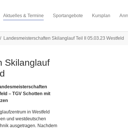
Aktuelles & Termine
Sportangebote
Kursplan
Anm
Landesmeisterschaften Skilanglauf Teil II 05.03.23 Westfeld
 Skilanglauf
ld
andesmeisterschaften
tfeld – TGV Schotten mit
tzen
laufzentrum in Westfeld
chen und westdeutschen
echnik ausgetragen. Nachdem