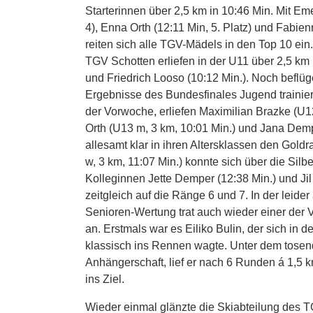
Starterinnen über 2,5 km in 10:46 Min. Mit Eme
4), Enna Orth (12:11 Min, 5. Platz) und Fabie
reiten sich alle TGV-Mädels in den Top 10 ein
TGV Schotten erliefen in der U11 über 2,5 km
und Friedrich Looso (10:12 Min.). Noch beflüg
Ergebnisse des Bundesfinales Jugend trainier
der Vorwoche, erliefen Maximilian Brazke (U1
Orth (U13 m, 3 km, 10:01 Min.) und Jana Demp
allesamt klar in ihren Altersklassen den Gold
w, 3 km, 11:07 Min.) konnte sich über die Silb
Kolleginnen Jette Demper (12:38 Min.) und Jil B
zeitgleich auf die Ränge 6 und 7. In der leide
Senioren-Wertung trat auch wieder einer der 
an. Erstmals war es Eiliko Bulin, der sich in 
klassisch ins Rennen wagte. Unter dem tosen
Anhängerschaft, lief er nach 6 Runden á 1,5 k
ins Ziel.
Wieder einmal glänzte die Skiabteilung des T