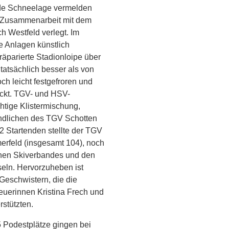
nde Schneelage vermelden
n Zusammenarbeit mit dem
h Westfeld verlegt. Im
e Anlagen künstlich
räparierte Stadionloipe über
tatsächlich besser als von
ch leicht festgefroren und
eckt. TGV- und HSV-
htige Klistermischung,
endlichen des TGV Schotten
22 Startenden stellte der TGV
erfeld (insgesamt 104), noch
hen Skiverbandes und den
eln. Hervorzuheben ist
Geschwistern, die die
reuerinnen Kristina Frech und
stützten.
5 Podestplätze gingen bei