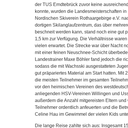
der TUS Erndtebrück zuvor keine ausreiche
konnte, wurden die Landesmeisterschaften i
Nordischen Skiverein Rothaargebirge e.V. nac
dortigen Skilanglaufzentrum, das über mehrer
beschneit werden kann, stand noch eine gut p
1,5 km zur Verfügung. Die Verhältnisse waren 
vielen erwartet. Die Strecke war über Nacht no
mit einer feinen Neuschnee-Schicht überbed
Landestrainer Maxe Böhler fand jedoch die ric
sodass die mit Wachsski ausgestatteten Jug
gut präpariertes Material am Start hatten. Mit 
die meisten Teilnehmer im gesamten Teilnehm
vor den heimischen Vereinen des westdeutsc
anliegenden HSV-Vereinen Willingen und Uss
außerdem die Anzahl mitgereisten Eltern und 
Teilnehmer ordentlich anfeuerten und die Bet
Celine Hau im Gewimmel der vielen Kids unter
Die lange Reise zahlte sich aus: Insgesamt 1