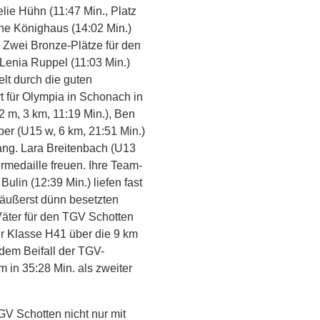
lie Hühn (11:47 Min., Platz
nne Könighaus (14:02 Min.)
. Zwei Bronze-Plätze für den
 Lenia Ruppel (11:03 Min.)
elt durch die guten
t für Olympia in Schonach in
2 m, 3 km, 11:19 Min.), Ben
er (U15 w, 6 km, 21:51 Min.)
rang. Lara Breitenbach (U13
ermedaille freuen. Ihre Team-
ulin (12:39 Min.) liefen fast
r äußerst dünn besetzten
Väter für den TGV Schotten
der Klasse H41 über die 9 km
dem Beifall der TGV-
m in 35:28 Min. als zweiter
GV Schotten nicht nur mit